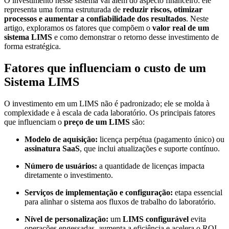
O investimento nesse sistema vai além do aspecto financeiro: ele
representa uma forma estruturada de
reduzir riscos, otimizar
processos e aumentar a confiabilidade dos resultados
. Neste
artigo, exploramos os fatores que compõem o
valor real de um
sistema LIMS
e como demonstrar o retorno desse investimento de
forma estratégica.
Fatores que influenciam o custo de um
Sistema LIMS
O investimento em um LIMS não é padronizado; ele se molda à
complexidade e à escala de cada laboratório. Os principais fatores
que influenciam o
preço de um LIMS
são:
Modelo de aquisição:
licença perpétua (pagamento único) ou
assinatura SaaS
, que inclui atualizações e suporte contínuo.
Número de usuários:
a quantidade de licenças impacta
diretamente o investimento.
Serviços de implementação e configuração:
etapa essencial
para alinhar o sistema aos fluxos de trabalho do laboratório.
Nível de personalização:
um
LIMS configurável
evita
operações engessadas, aumenta a eficiência e acelera o ROI.