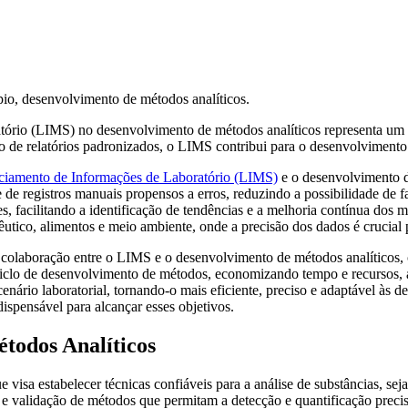
rio (LIMS) no desenvolvimento de métodos analíticos representa um avan
ração de relatórios padronizados, o LIMS contribui para o desenvolviment
ciamento de Informações de Laboratório (LIMS)
e o desenvolvimento de
de de registros manuais propensos a erros, reduzindo a possibilidade de
s, facilitando a identificação de tendências e a melhoria contínua dos
tico, alimentos e meio ambiente, onde a precisão dos dados é crucial p
 colaboração entre
o LIMS e o desenvolvimento de métodos analíticos,
ciclo de desenvolvimento de métodos, economizando tempo e recursos, a
enário laboratorial, tornando-o mais eficiente, preciso e adaptável às d
spensável para alcançar esses objetivos.
todos Analíticos
isa estabelecer técnicas confiáveis para a análise de substâncias, sej
ão e validação de métodos que permitam a detecção e quantificação pre