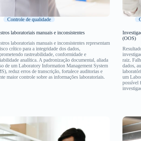
Controle de qualidade
C
stros laboratoriais manuais e inconsistentes
Investiga
(OOS)
stros laboratoriais manuais e inconsistentes representam
isco crítico para a integridade dos dados,
Resultad
rometendo rastreabilidade, conformidade e
investiga
iabilidade analítica. A padronização documental, aliada
raiz. Fa
so de um Laboratory Information Management System
dados, a
S), reduz erros de transcrição, fortalece auditorias e
laboratór
nte maior controle sobre as informações laboratoriais.
um Labor
possível 
investiga