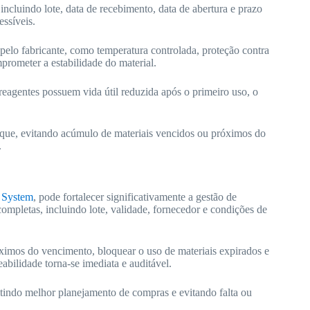
ncluindo lote, data de recebimento, data de abertura e prazo
essíveis.
elo fabricante, como temperatura controlada, proteção contra
rometer a estabilidade do material.
 reagentes possuem vida útil reduzida após o primeiro uso, o
oque, evitando acúmulo de materiais vencidos ou próximos do
.
 System
, pode fortalecer significativamente a gestão de
ompletas, incluindo lote, validade, fornecedor e condições de
ximos do vencimento, bloquear o uso de materiais expirados e
eabilidade torna-se imediata e auditável.
itindo melhor planejamento de compras e evitando falta ou