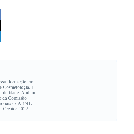
ossui formação em
 e Cosmetologia. É
tabilidade. Auditora
o da Comissão
cionais da ABNT.
 Creator 2022.