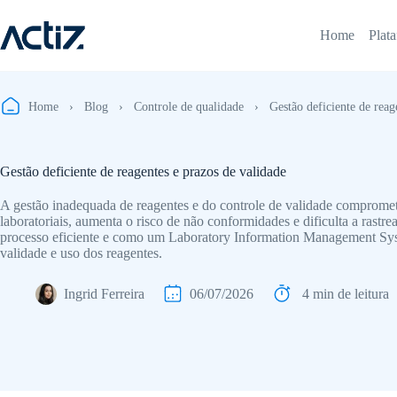
Pular
para
Home
Plat
o
conteúdo
Home
›
Blog
›
Controle de qualidade
›
Gestão deficiente de reag
Gestão deficiente de reagentes e prazos de validade
A gestão inadequada de reagentes e do controle de validade compromete
laboratoriais, aumenta o risco de não conformidades e dificulta a rastr
processo eficiente e como um Laboratory Information Management Syst
validade e uso dos reagentes.
Ingrid Ferreira
06/07/2026
4 min de leitura