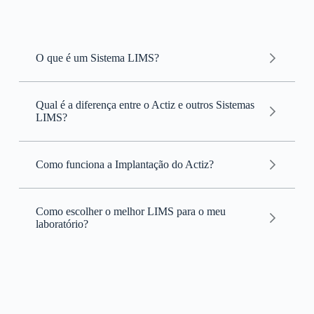
O que é um Sistema LIMS?
Sistema de Gerenciamento de Informações
Laboratoriais (LIMS)
Qual é a diferença entre o Actiz e outros Sistemas
LIMS?
LIMS
Como funciona a Implantação do Actiz?
Actiz
Actiz
Como escolher o melhor LIMS para o meu
laboratório?
Personalização intuitiva: personalize o sistema
LIMS
facilmente, sem precisar de conhecimento em
programação.
Suporte técnico incluso: o suporte técnico já está
incluído na mensalidade, sem custos adicionais.
Atualizações gratuitas: todas as novas versões