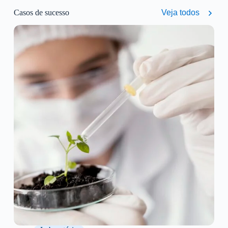
lançadas pela ACTIZ estarão disponíveis sem
Casos de sucesso
Veja todos
custo extra.
Armazenamento ilimitado: não há limites para
armazenamento, nem necessidade de contratar
planos adicionais.
Protocolos de validação inclusos: os protocolos
de validação do sistema (QI e QO) estão
disponíveis gratuitamente.
Implantação estruturada: um projeto de
consultoria em gestão de processos que entrega,
ao final, o sistema LIMS instalado e
funcionando no seu laboratório.