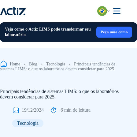
Pular
para
o
conteúdo
Veja como o Actiz LIMS pode transformar seu
Peça uma demo
laboratório
Home
›
Blog
›
Tecnologia
›
Principais tendências de
sistemas LIMS: o que os laboratórios devem considerar para 2025
Principais tendências de sistemas LIMS: o que os laboratórios
devem considerar para 2025
19/12/2024
6 min de leitura
Tecnologia