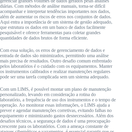
gerenciar grandes volumes de dados gerados pelas análises
diárias. Com métodos de análise manuais, torna-se difícil
acompanhar e interpretar tendências importantes nos dados,
além de aumentar os riscos de erros nos conjuntos de dados.
Aqui entra a importância de um sistema de gestão adequado,
que estrutura os dados em um banco de dados facilmente
pesquisável e oferece ferramentas para coletar grandes
quantidades de dados brutos de forma eficiente.
Com essa solução, os erros de gerenciamento de dados e
entrada de dados são minimizados, permitindo uma análise
mais precisa de resultados. Outro desafio comum enfrentado
pelos laboratórios é o cuidado com os equipamentos. Manter
os instrumentos calibrados e realizar manutenções regulares
pode ser uma tarefa complicada sem um sistema adequado.
Com um LIMS, é possível montar um plano de manutenção
personalizado, levando em consideração a rotina do
laboratório, a frequência de uso dos instrumentos e o tempo de
operação. Ao monitorar essas informações, o LIMS ajuda a
prever e agendar manutenções corretivas, evitando falhas no
equipamento e minimizando gastos desnecessários. Além dos
desafios técnicos, a segurança de dados é uma preocupação
crescente para os laboratórios. Com a ameaça constante de
ataques cibernéticos e vazamentos, é essencial garantir que os