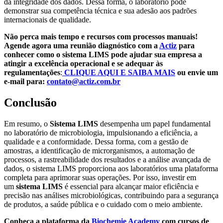
da integridade dos dados. Dessa forma, o laboratório pode
demonstrar sua competência técnica e sua adesão aos padrões
internacionais de qualidade.
Não perca mais tempo e recursos com processos manuais!
Agende agora uma reunião diagnóstico com a
Actiz
para
conhecer como o sistema LIMS pode ajudar sua empresa a
atingir a excelência operacional e se adequar às
regulamentações
:
CLIQUE AQUI E SAIBA MAIS
ou envie um
e-mail para:
contato@actiz.com.br
Conclusão
Em resumo, o
Sistema LIMS
desempenha um papel fundamental
no laboratório de microbiologia, impulsionando a eficiência, a
qualidade e a conformidade. Dessa forma, com a gestão de
amostras, a identificação de microrganismos, a automação de
processos, a rastreabilidade dos resultados e a análise avançada de
dados, o sistema LIMS proporciona aos laboratórios uma plataforma
completa para aprimorar suas operações. Por isso, investir em
um
sistema LIMS
é essencial para alcançar maior eficiência e
precisão nas análises microbiológicas, contribuindo para a segurança
de produtos, a saúde pública e o cuidado com o meio ambiente.
Conheça a plataforma da
Biochemie Academy
com cursos de