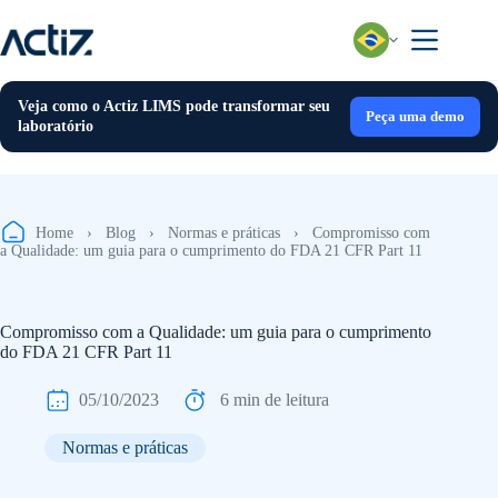
Pular
para
o
conteúdo
Veja como o Actiz LIMS pode transformar seu
Peça uma demo
laboratório
Home
›
Blog
›
Normas e práticas
›
Compromisso com
a Qualidade: um guia para o cumprimento do FDA 21 CFR Part 11
Compromisso com a Qualidade: um guia para o cumprimento
do FDA 21 CFR Part 11
05/10/2023
6 min de leitura
Normas e práticas