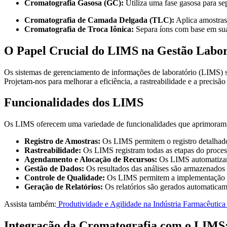
Cromatografia Gasosa (GC):
Utiliza uma fase gasosa para se
Cromatografia de Camada Delgada (TLC):
Aplica amostras
Cromatografia de Troca Iônica:
Separa íons com base em suas
O Papel Crucial do LIMS na Gestão Labor
Os sistemas de gerenciamento de informações de laboratório (LIMS) s
Projetam-nos para melhorar a eficiência, a rastreabilidade e a precisão
Funcionalidades dos LIMS
Os LIMS oferecem uma variedade de funcionalidades que aprimoram a 
Registro de Amostras:
Os LIMS permitem o registro detalhado
Rastreabilidade:
Os LIMS registram todas as etapas do process
Agendamento e Alocação de Recursos:
Os LIMS automatizam 
Gestão de Dados:
Os resultados das análises são armazenados e
Controle de Qualidade:
Os LIMS permitem a implementação de 
Geração de Relatórios:
Os relatórios são gerados automaticam
Assista também:
Produtividade e Agilidade na Indústria Farmacêuti
Integração da Cromatografia com o LIMS: