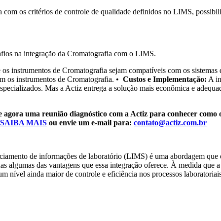
com os critérios de controle de qualidade definidos no LIMS, possibilit
safios na integração da Cromatografia com o LIMS.
e os instrumentos de Cromatografia sejam compatíveis com os sistema
om os instrumentos de Cromatografia. •
Custos e Implementação:
A in
pecializados. Mas a Actiz entrega a solução mais econômica e adequada
 agora uma reunião diagnóstico com a Actiz para conhecer como o
 SAIBA MAIS
ou envie um e-mail para:
contato@actiz.com.br
ciamento de informações de laboratório (LIMS) é uma abordagem que elev
nas algumas das vantagens que essa integração oferece. À medida que a 
m nível ainda maior de controle e eficiência nos processos laboratoriais