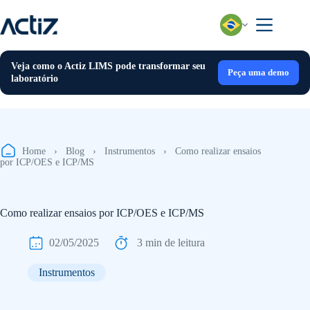
Pular
para
o
conteúdo
Veja como o Actiz LIMS pode transformar seu
Peça uma demo
laboratório
Home
›
Blog
›
Instrumentos
›
Como realizar ensaios
por ICP/OES e ICP/MS
Como realizar ensaios por ICP/OES e ICP/MS
02/05/2025
3 min de leitura
Instrumentos