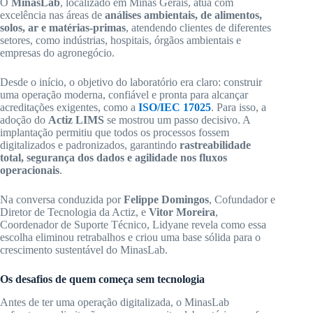
O
MinasLab
, localizado em Minas Gerais, atua com
excelência nas áreas de
análises ambientais, de alimentos,
solos, ar e matérias-primas
, atendendo clientes de diferentes
setores, como indústrias, hospitais, órgãos ambientais e
empresas do agronegócio.
Desde o início, o objetivo do laboratório era claro: construir
uma operação moderna, confiável e pronta para alcançar
acreditações exigentes, como a
ISO/IEC 17025
. Para isso, a
adoção do
Actiz LIMS
se mostrou um passo decisivo. A
implantação permitiu que todos os processos fossem
digitalizados e padronizados, garantindo
rastreabilidade
total, segurança dos dados e agilidade nos fluxos
operacionais
.
Na conversa conduzida por
Felippe Domingos
, Cofundador e
Diretor de Tecnologia da Actiz, e
Vitor Moreira
,
Coordenador de Suporte Técnico, Lidyane revela como essa
escolha eliminou retrabalhos e criou uma base sólida para o
crescimento sustentável do MinasLab.
Os desafios de quem começa sem tecnologia
Antes de ter uma operação digitalizada, o MinasLab