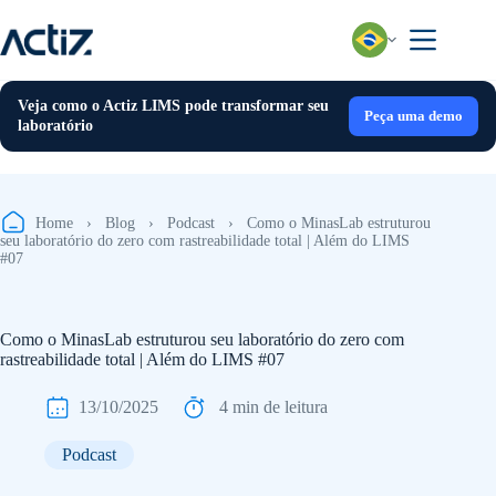
Pular
para
o
conteúdo
Veja como o Actiz LIMS pode transformar seu
Peça uma demo
laboratório
Home
›
Blog
›
Podcast
›
Como o MinasLab estruturou
seu laboratório do zero com rastreabilidade total | Além do LIMS
#07
Como o MinasLab estruturou seu laboratório do zero com
rastreabilidade total | Além do LIMS #07
13/10/2025
4 min de leitura
Podcast